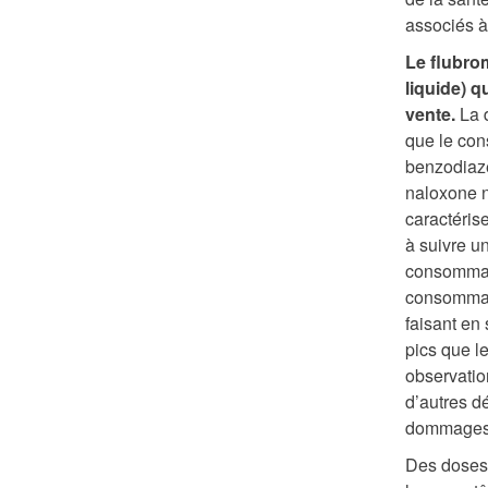
associés à
Le flubro
liquide) q
vente.
La d
que le con
benzodiazép
naloxone n
caractéris
à suivre u
consommate
consommati
faisant en
pics que le
observatio
d’autres d
dommages 
Des doses 