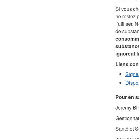
Si vous ch
ne restez 
l’utiliser
de substan
consommen
substance
ignorent l
Liens co
Signe
Dispo
Pour en s
Jeremy Bi
Gestionna
Santé et S