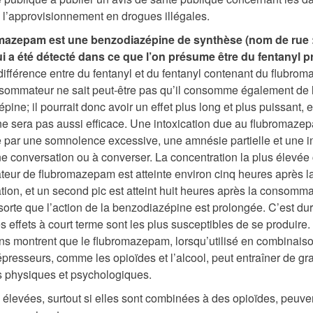
 l’approvisionnement en drogues illégales.
mazepam est une benzodiazépine de synthèse (nom de rue 
ui a été détecté dans ce que l’on présume être du fentanyl pr
ifférence entre du fentanyl et du fentanyl contenant du flubro
sommateur ne sait peut-être pas qu’il consomme également de 
ine; il pourrait donc avoir un effet plus long et plus puissant, e
e sera pas aussi efficace. Une intoxication due au flubromaze
e par une somnolence excessive, une amnésie partielle et une i
ne conversation ou à converser. La concentration la plus élevée
ur de flubromazepam est atteinte environ cinq heures après l
on, et un second pic est atteint huit heures après la consomma
 sorte que l’action de la benzodiazépine est prolongée. C’est du
s effets à court terme sont les plus susceptibles de se produire.
ns montrent que le flubromazepam, lorsqu’utilisé en combinais
épresseurs, comme les opioïdes et l’alcool, peut entraîner de gr
physiques et psychologiques.
élevées, surtout si elles sont combinées à des opioïdes, peuve