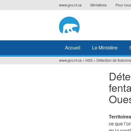
Jump
www.gov.nt.ca
Ministères
Pour nous
to
navigation
Accueil
Le Ministère
www.gov.nt.ca
»
HSS
»
Détection de flubrom
Vous
Déte
êtes
fent
ici
Oue
Territoire
ce que l’o
de la sant