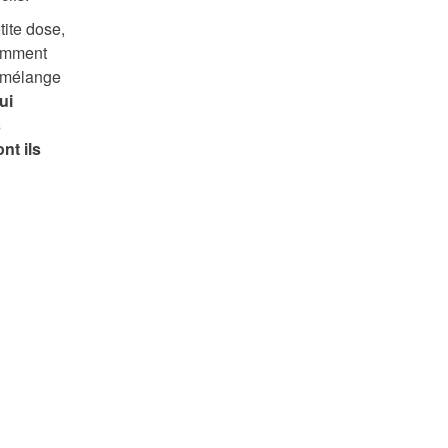
ite dose,
comment
e mélange
ui
s
nt ils