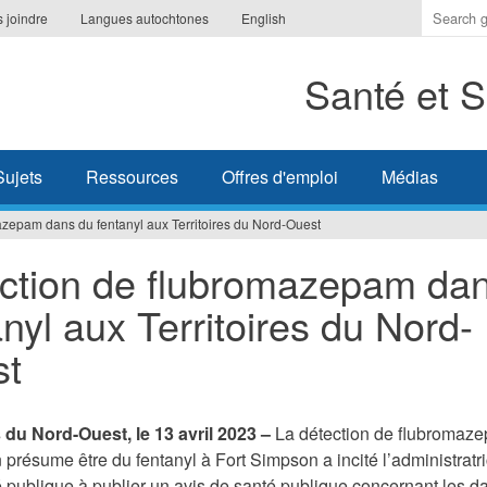
Indique
 joindre
Langues autochtones
English
les
termes
Santé et S
à
recherc
Sujets
Ressources
Offres d'emploi
Médias
azepam dans du fentanyl aux Territoires du Nord-Ouest
ction de flubromazepam da
anyl aux Territoires du Nord-
st
s du Nord-Ouest, le 13 avril 2023 –
La détection de flubromaz
n présume être du fentanyl à Fort Simpson a incité l’administratr
é publique à publier un avis de santé publique concernant les d