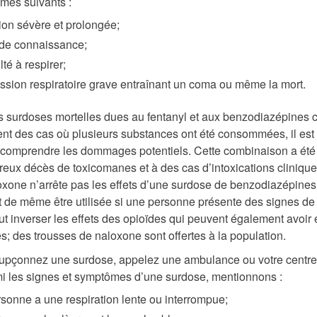
mes suivants :
ion sévère et prolongée;
 de connaissance;
lté à respirer;
sion respiratoire grave entraînant un coma ou même la mort.
surdoses mortelles dues au fentanyl et aux benzodiazépines 
t des cas où plusieurs substances ont été consommées, il est
de comprendre les dommages potentiels. Cette combinaison a ét
eux décès de toxicomanes et à des cas d’intoxications clinique
oxone n’arrête pas les effets d’une surdose de benzodiazépines,
ut de même être utilisée si une personne présente des signes de
eut inverser les effets des opioïdes qui peuvent également avoir 
 des trousses de naloxone sont offertes à la population.
upçonnez une surdose, appelez une ambulance ou votre centre
mi les signes et symptômes d’une surdose, mentionnons :
sonne a une respiration lente ou interrompue;