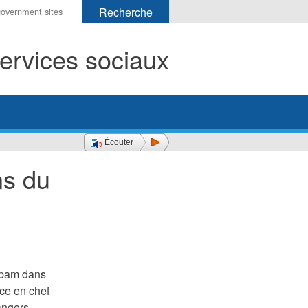
r
ervices sociaux
her
Écouter
ns du
epam dans
ice en chef
angers