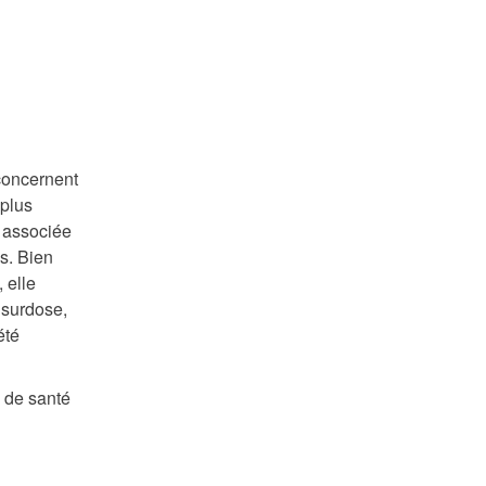
concernent
 plus
é associée
s. Bien
 elle
 surdose,
été
 de santé