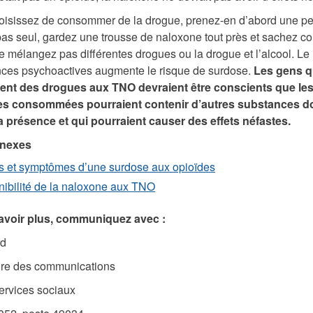
oisissez de consommer de la drogue, prenez-en d’abord une pet
pas seul, gardez une trousse de naloxone tout près et sachez 
. Ne mélangez pas différentes drogues ou la drogue et l’alcool. L
ces psychoactives augmente le risque de surdose.
Les gens q
t des drogues aux TNO devraient être conscients que le
s consommées pourraient contenir d’autres substances do
a présence et qui pourraient causer des effets néfastes.
nnexes
s et symptômes d’une surdose aux opioïdes
nibilité de la naloxone aux TNO
avoir plus, communiquez avec :
rd
ire des communications
ervices sociaux