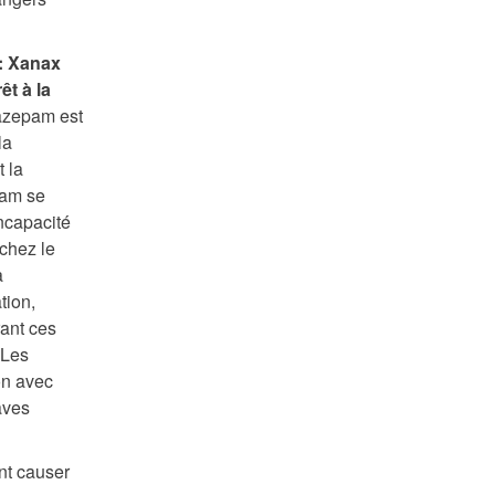
: Xanax
êt à la
mazepam est
la
t la
pam se
ncapacité
 chez le
a
tion,
rant ces
 Les
on avec
aves
nt causer