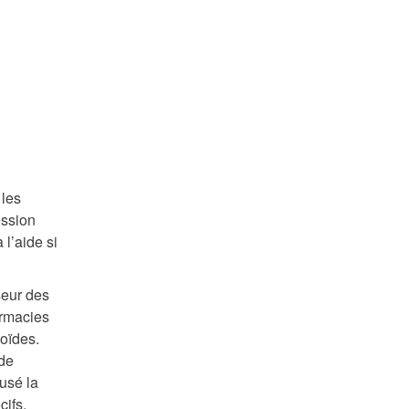
 les
ession
l’aide si
seur des
armacies
oïdes.
 de
usé la
cifs.