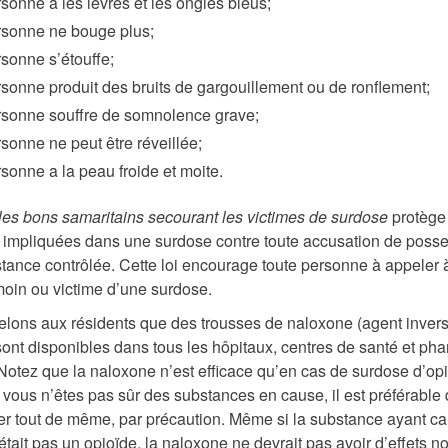
sonne a les lèvres et les ongles bleus;
rsonne ne bouge plus;
sonne s’étouffe;
sonne produit des bruits de gargouillement ou de ronflement;
rsonne souffre de somnolence grave;
sonne ne peut être réveillée;
sonne a la peau froide et moite.
les bons samaritains secourant les victimes de surdose
protège
impliquées dans une surdose contre toute accusation de poss
tance contrôlée. Cette loi encourage toute personne à appeler à 
émoin ou victime d’une surdose.
lons aux résidents que des trousses de naloxone (agent inver
sont disponibles dans tous les hôpitaux, centres de santé et ph
otez que la naloxone n’est efficace qu’en cas de surdose d’opi
si vous n’êtes pas sûr des substances en cause, il est préférable
rer tout de même, par précaution. Même si la substance ayant ca
tait pas un opioïde, la naloxone ne devrait pas avoir d’effets no