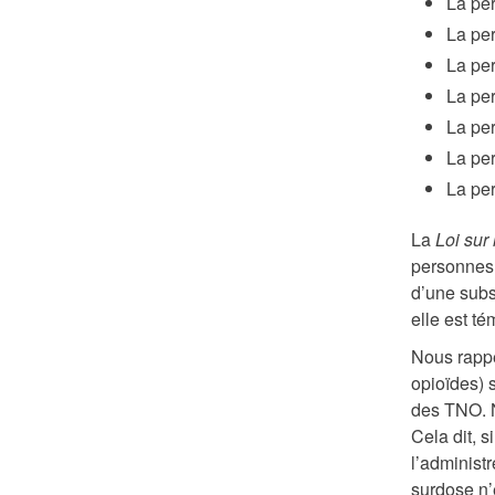
La per
La pe
La per
La per
La pe
La per
La per
La
Loi sur
personnes 
d’une subs
elle est t
Nous rappe
opioïdes) 
des TNO. N
Cela dit, 
l’administ
surdose n’é