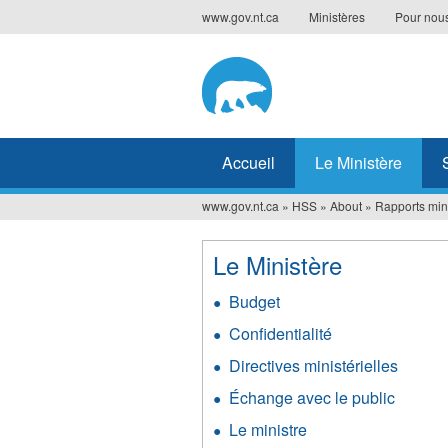
Jump
www.gov.nt.ca
Ministères
Pour nous
to
navigation
Accueil
Le Ministère
www.gov.nt.ca
»
HSS
»
About
»
Rapports mini
Vous
êtes
Le Ministère
ici
Budget
Confidentialité
Directives ministérielles
Échange avec le public
Le ministre