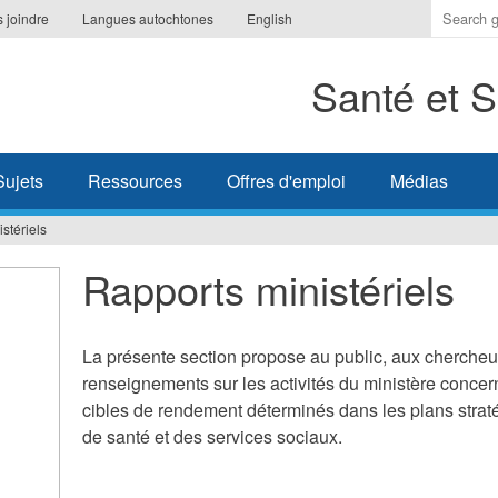
Indique
 joindre
Langues autochtones
English
les
termes
Santé et S
à
recherc
Sujets
Ressources
Offres d'emploi
Médias
stériels
Rapports ministériels
La présente section propose au public, aux chercheu
renseignements sur les activités du ministère concern
cibles de rendement déterminés dans les plans straté
de santé et des services sociaux.