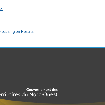
15
Focusing on Results