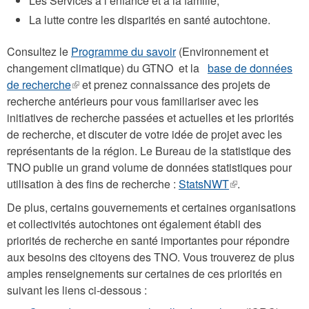
Les Services à l’enfance et à la famille;
La lutte contre les disparités en santé autochtone.
Consultez le
Programme du savoir
(Environnement et
changement climatique) du GTNO et la
base de données
de recherche
(le
et prenez connaissance des projets de
recherche antérieurs pour vous familiariser avec les
lien
initiatives de recherche passées et actuelles et les priorités
est
de recherche, et discuter de votre idée de projet avec les
externe)
représentants de la région. Le Bureau de la statistique des
TNO publie un grand volume de données statistiques pour
utilisation à des fins de recherche :
StatsNWT
(le
.
lien
De plus, certains gouvernements et certaines organisations
est
et collectivités autochtones ont également établi des
externe)
priorités de recherche en santé importantes pour répondre
aux besoins des citoyens des TNO. Vous trouverez de plus
amples renseignements sur certaines de ces priorités en
suivant les liens ci-dessous :