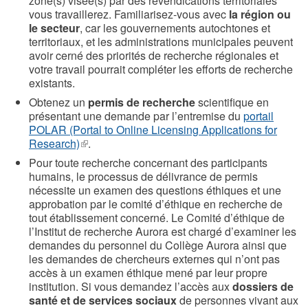
zone(s) visée(s) par des revendications territoriales
vous travaillerez. Familiarisez-vous avec
la région ou
le secteur
, car les gouvernements autochtones et
territoriaux, et les administrations municipales peuvent
avoir cerné des priorités de recherche régionales et
votre travail pourrait compléter les efforts de recherche
existants.
Obtenez un
permis de recherche
scientifique en
présentant une demande par l’entremise du
portail
POLAR (Portal to Online Licensing Applications for
Research)
(le
.
lien
Pour toute recherche concernant des participants
est
humains, le processus de délivrance de permis
externe)
nécessite un examen des questions éthiques et une
approbation par le comité d’éthique en recherche de
tout établissement concerné. Le Comité d’éthique de
l’Institut de recherche Aurora est chargé d’examiner les
demandes du personnel du Collège Aurora ainsi que
les demandes de chercheurs externes qui n’ont pas
accès à un examen éthique mené par leur propre
institution. Si vous demandez l’accès aux
dossiers de
santé et de services sociaux
de personnes vivant aux