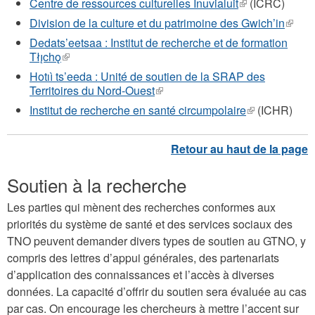
Centre de ressources culturelles Inuvialuit
(le
(ICRC)
lien
Division de la culture et du patrimoine des Gwich’in
(le
est
lien
Dedats’eetsaa : Institut de recherche et de formation
externe)
est
Tłı̨chǫ
(le
exter
lien
Hotıì ts’eeda : Unité de soutien de la SRAP des
est
Territoires du Nord-Ouest
(le
externe)
lien
Institut de recherche en santé circumpolaire
(le
(ICHR)
est
lien
externe)
est
externe)
Soutien à la recherche
Les parties qui mènent des recherches conformes aux
priorités du système de santé et des services sociaux des
TNO peuvent demander divers types de soutien au GTNO, y
compris des lettres d’appui générales, des partenariats
d’application des connaissances et l’accès à diverses
données. La capacité d’offrir du soutien sera évaluée au cas
par cas. On encourage les chercheurs à mettre l’accent sur