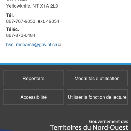
Yellowknife
,
NT
X1A 2L9
Tél.
867-767-9053, ext. 49054
Téléc.
867-873-0484
hss_research@gov.nt.ca
(le
lien
envoie
un
courriel)
Répertoire
Modalités d’utilisation
Accessibilité
Utiliser la fonction de lecture