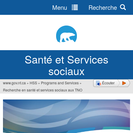
Menu
Recherche
Jump
to
navigation
Santé et Services
sociaux
www.gov.nt.ca
»
HSS
»
Programs and Services
»
Écouter
Vous
Recherche en santé et services sociaux aux TNO
êtes
ici