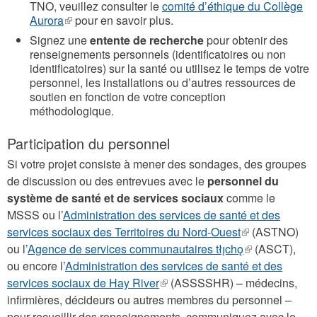
TNO, veuillez consulter le
comité d’éthique du Collège
Aurora
(le
pour en savoir plus.
lien
Signez une
entente de recherche
pour obtenir des
est
renseignements personnels (identificatoires ou non
externe)
identificatoires) sur la santé ou utilisez le temps de votre
personnel, les installations ou d’autres ressources de
soutien en fonction de votre conception
méthodologique.
Participation du personnel
Si votre projet consiste à mener des sondages, des groupes
de discussion ou des entrevues avec le
personnel du
système de santé et de services sociaux
comme le
MSSS ou l’
Administration des services de santé et des
services sociaux des Territoires du Nord-Ouest
(le
(ASTNO)
ou l’
Agence de services communautaires tłı̨chǫ
lien
(le
(ASCT),
ou encore l’
Administration des services de santé et des
est
lien
services sociaux de Hay River
(le
(ASSSSHR) – médecins,
externe)
est
infirmières, décideurs ou autres membres du personnel –
lien
externe)
pour recueillir des renseignements, communiquez avec le
est