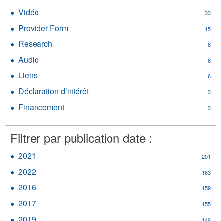
filter
filter
Documents
Vidéo
Apply
33
de
Vidéo
travail
Provider Form
Apply
15
filter
et
Provider
Research
Apply
d’évaluation
8
Form
Research
filter
filter
Audio
Apply
6
filter
Audio
Liens
Apply
6
filter
Liens
Déclaration d’intérêt
Apply
3
filter
Déclaration
Financement
Apply
3
d’intérêt
Financement
filter
filter
Filtrer par publication date :
2021
Apply
201
2021
2022
Apply
163
filter
2022
2016
Apply
159
filter
2016
2017
Apply
155
filter
2017
2019
Apply
146