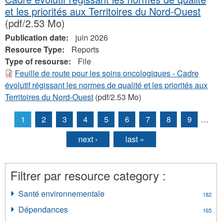
et les priorités aux Territoires du Nord-Ouest
(pdf/2.53 Mo)
Publication date:
juin 2026
Resource Type:
Reports
Type of resourse:
File
Feuille de route pour les soins oncologiques - Cadre
évolutif régissant les normes de qualité et les priorités aux
Territoires du Nord-Ouest
(pdf/2.53 Mo)
1
2
3
4
5
6
7
8
9
…
Pages
next ›
last »
Filtrer par resource category :
Santé environnementale
Apply
182
Santé
Dépendances
Apply
165
environnementale
Dépendances