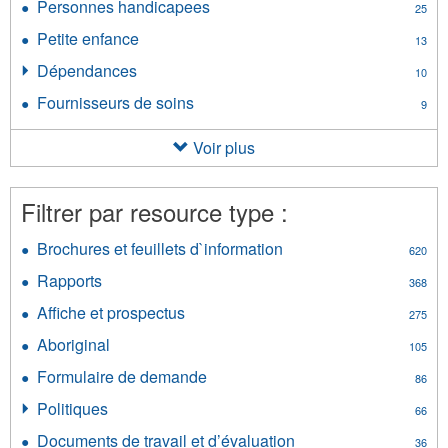
communautaire
Personnes handicapees
Apply
25
civil
filter
Personnes
filter
Petite enfance
Apply
13
handicapees
Petite
filter
Dépendances
Apply
10
enfance
Dépendances
filter
Fournisseurs de soins
Apply
9
filter
Fournisseurs
de
Voir plus
soins
filter
Filtrer par resource type :
Brochures et feuillets d`information
Apply
620
Brochures
Rapports
Apply
368
et
Rapports
feuillets
Affiche et prospectus
Apply
275
filter
d`information
Affiche
Aboriginal
Apply
filter
105
et
Aboriginal
prospectus
Formulaire de demande
Apply
86
filter
filter
Formulaire
Politiques
Apply
66
de
Politiques
demande
Documents de travail et d’évaluation
Apply
36