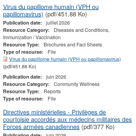
Virus du papillome humain (VPH ou
papillomavirus)
(pdf/451.88 Ko)
Publication date:
juillet 2026
Resource Category:
Diseases and Conditions,
Immunization / Vaccination
Resource Type:
Brochures and Fact Sheets
Type of resourse:
File
Virus du papillome humain (VPH ou papillomavirus)
(pdf/451.88 Ko)
Publication date:
juin 2026
Resource Category:
Community Wellness
Resource Type:
Reports
Type of resourse:
File
Directives ministérielles - Privilèges de
courtoisie accordés aux médecins militaires des
Forces armées canadiennes
(pdf/377 Ko)
Publication date:
juin 2026