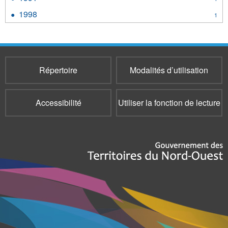
filter
1991
1998
Apply
1
filter
1998
filter
Répertoire
Modalités d’utilisation
Accessibilité
Utiliser la fonction de lecture