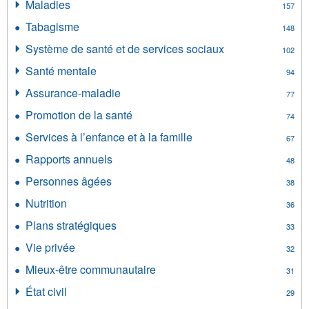
filter
Maladies
Apply
157
filter
Maladies
Tabagisme
Apply
148
filter
Tabagisme
Système de santé et de services sociaux
Apply
102
filter
Système
Santé mentale
Apply
94
de
Santé
santé
Assurance-maladie
Apply
77
mentale
et
Assurance-
filter
Promotion de la santé
Apply
de
74
maladie
Promotion
services
filter
Services à l’enfance et à la famille
Apply
67
de
sociaux
Services
la
Rapports annuels
Apply
filter
48
à
santé
Rapports
l’enfance
Personnes âgées
Apply
filter
38
annuels
et
Personnes
filter
Nutrition
Apply
à
36
âgées
Nutrition
la
filter
Plans stratégiques
Apply
33
filter
famille
Plans
Vie privée
Apply
filter
32
stratégiques
Vie
filter
Mieux-être communautaire
Apply
31
privée
Mieux-
filter
État civil
Apply
29
être
État