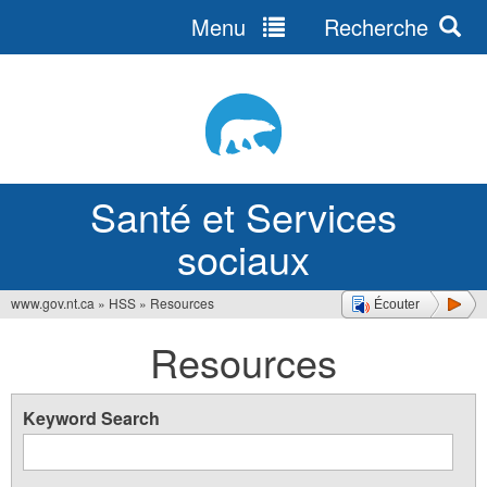
Menu
Recherche
Jump
to
navigation
Santé et Services
sociaux
www.gov.nt.ca
»
HSS
»
Resources
Écouter
Vous
Resources
êtes
ici
Keyword Search