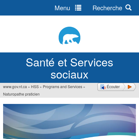
Menu
Recherche
Jump
to
navigation
Santé et Services
sociaux
www.gov.nt.ca
»
HSS
»
Programs and Services
»
Écouter
Vous
Naturopathe praticien
êtes
ici