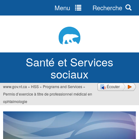
Menu
Recherche
Jump
to
navigation
Santé et Services
sociaux
www.gov.nt.ca
»
HSS
»
Programs and Services
»
Écouter
Vous
Permis d’exercice à titre de professionnel médical en
êtes
ophtalmologie
ici