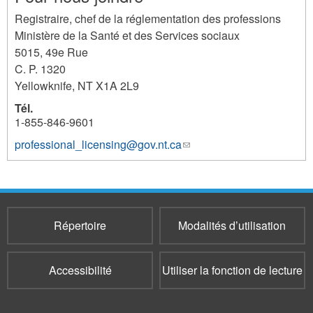
Registraire, chef de la réglementation des professions
Ministère de la Santé et des Services sociaux
5015, 49e Rue
C. P. 1320
Yellowknife
,
NT
X1A 2L9
Tél.
1-855-846-9601
professional_licensing@gov.nt.ca
(le
lien
envoie
un
courriel)
Répertoire
Modalités d’utilisation
Accessibilité
Utiliser la fonction de lecture