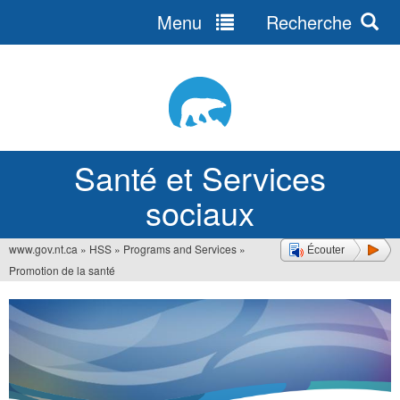
Menu
Recherche
Jump
to
navigation
Santé et Services
sociaux
www.gov.nt.ca
»
HSS
»
Programs and Services
»
Écouter
Vous
Promotion de la santé
êtes
ici