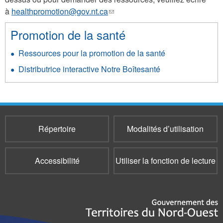
à
healthpromotion@gov.nt.ca
(le
lien
Promotion de la santé
envoie
un
Ressources pour la promotion de la santé
courriel)
Distributrice interactive Notre Boîtesanté
Répertoire
Modalités d’utilisation
Accessibilité
Utiliser la fonction de lecture