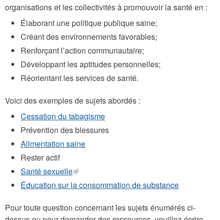
organisations et les collectivités à promouvoir la santé en :
Élaborant une politique publique saine;
Créant des environnements favorables;
Renforçant l’action communautaire;
Développant les aptitudes personnelles;
Réorientant les services de santé.
Voici des exemples de sujets abordés :
Cessation du tabagisme
Prévention des blessures
Alimentation saine
Rester actif
Santé sexuelle
(le
lien
Éducation sur la consommation de substance
est
externe)
Pour toute question concernant les sujets énumérés ci-
dessus ou pour demander des ressources, veuillez écrire