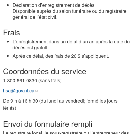
Déclaration d’enregistrement de décès
Disponible auprès du salon funéraire ou du registraire
général de l’état civil.
Frais
L’enregistrement dans un délai d’un an après la date du
décès est gratuit.
Après ce délai, des frais de 26 $ s’appliquent.
Coordonnées du service
1-800-661-0830 (sans frais)
hsa@gov.nt.ca
(le
lien
De 9 h à 16 h 30 (du lundi au vendredi; fermé les jours
envoie
fériés)
un
courriel)
Envoi du formulaire rempli
Le registraire local, le sous-registraire ou l’entrepreneur des