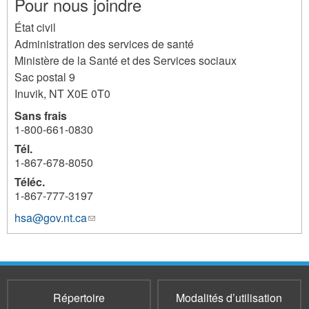
Pour nous joindre
État civil
Administration des services de santé
Ministère de la Santé et des Services sociaux
Sac postal 9
Inuvik
,
NT
X0E 0T0
Sans frais
1-800-661-0830
Tél.
1-867-678-8050
Téléc.
1-867-777-3197
hsa@gov.nt.ca
(le
lien
envoie
un
courriel)
Répertoire
Modalités d’utilisation