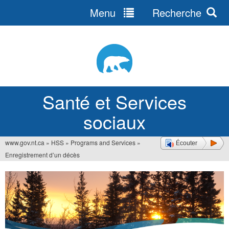
Menu
Recherche
Jump
to
navigation
Santé et Services
sociaux
www.gov.nt.ca
»
HSS
»
Programs and Services
»
Écouter
Vous
Enregistrement d’un décès
êtes
ici