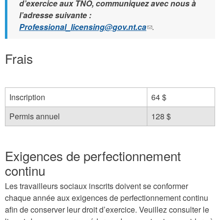
d’exercice aux TNO, communiquez avec nous à
l’adresse suivante :
Professional_licensing@gov.nt.ca
(le
.
lien
envoie
Frais
un
courriel)
Inscription
64 $
Permis annuel
128 $
Exigences de perfectionnement
continu
Les travailleurs sociaux inscrits doivent se conformer
chaque année aux exigences de perfectionnement continu
afin de conserver leur droit d’exercice. Veuillez consulter le