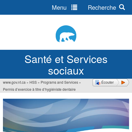
Menu
Recherche
Jump
to
navigation
Santé et Services
sociaux
www.gov.nt.ca
»
HSS
»
Programs and Services
»
Écouter
Vous
Permis d’exercice à titre d’hygiéniste dentaire
êtes
ici