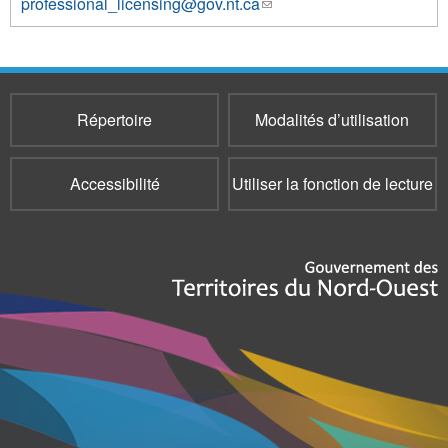
professional_licensing@gov.nt.ca
(le
lien
envoie
un
courriel)
Répertoire
Modalités d’utilisation
Accessibilité
Utiliser la fonction de lecture