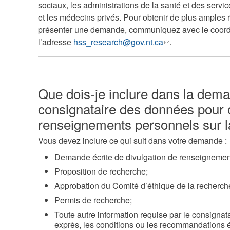
sociaux, les administrations de la santé et des servi
et les médecins privés. Pour obtenir de plus amples
présenter une demande, communiquez avec le coord
l’adresse
hss_research@gov.nt.ca
(le
.
lien
envoie
un
Que dois-je inclure dans la deman
courriel)
consignataire des données pour 
renseignements personnels sur l
Vous devez inclure ce qui suit dans votre demande :
Demande écrite de divulgation de renseignement
Proposition de recherche;
Approbation du Comité d’éthique de la recherch
Permis de recherche;
Toute autre information requise par le consigna
exprès, les conditions ou les recommandations é