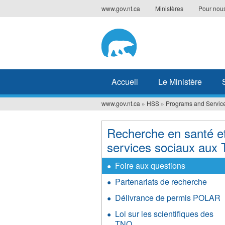
Jump
www.gov.nt.ca
Ministères
Pour nous
to
navigation
Accueil
Le Ministère
www.gov.nt.ca
»
HSS
»
Programs and Servic
Vous
êtes
Recherche en santé e
ici
services sociaux aux
Foire aux questions
Partenariats de recherche
Délivrance de permis POLAR
Loi sur les scientifiques des
TNO