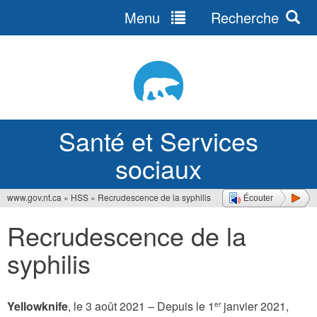
Menu
Recherche
Jump
to
navigation
Santé et Services
sociaux
www.gov.nt.ca
»
HSS
»
Recrudescence de la syphilis
Écouter
Vous
Recrudescence de la
êtes
syphilis
ici
Yellowknife
, le 3 août 2021 – Depuis le 1
janvier 2021,
er