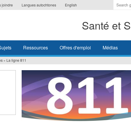
Indique
 joindre
Langues autochtones
English
les
termes
Santé et S
à
recherc
Sujets
Ressources
Offres d'emploi
Médias
es
»
La ligne 811