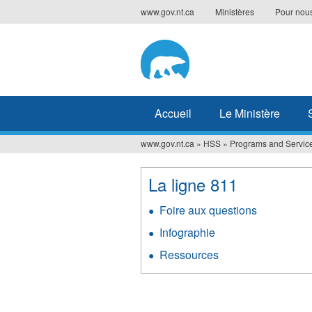
Jump
www.gov.nt.ca
Ministères
Pour nous
to
navigation
Accueil
Le Ministère
www.gov.nt.ca
»
HSS
»
Programs and Servic
Vous
êtes
La ligne 811
ici
Foire aux questions
Infographie
Ressources