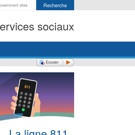
r
ervices sociaux
her
Écouter
La ligne 811