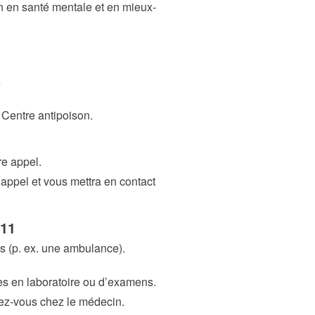
en en santé mentale et en mieux-
é
Centre antipoison.
re appel.
e appel et vous mettra en contact
811
s (p. ex. une ambulance).
ses en laboratoire ou d’examens.
dez-vous chez le médecin.