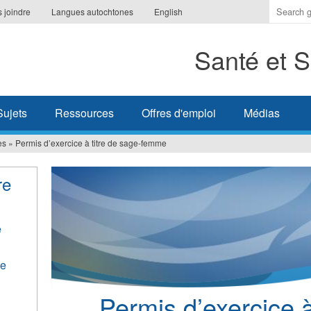
Indique
 joindre
Langues autochtones
English
les
termes
Santé et S
à
recherc
Sujets
Ressources
Offres d'emploi
Médias
es
»
Permis d’exercice à titre de sage-femme
re
e
de
Permis d’exercice à