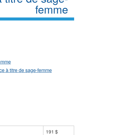
femme
femme
e à titre de sage-femme
191 $