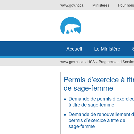
Jump
www.gov.nt.ca
Ministères
Pour nous
to
navigation
Accueil
Le Ministère
www.gov.nt.ca
»
HSS
»
Programs and Servic
Vous
êtes
Permis d’exercice à tit
ici
de sage-femme
Demande de permis d’exercic
à titre de sage-femme
Demande de renouvellement 
permis d’exercice à titre de
sage-femme