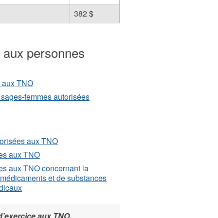
382 $
s aux personnes
s aux TNO
 sages-femmes autorisées
torisées aux TNO
ées aux TNO
es aux TNO concernant la
de médicaments et de substances
édicaux
d’exercice aux TNO,