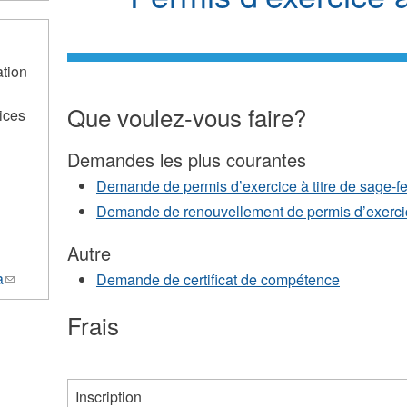
ation
Que voulez-vous faire?
ices
Demandes les plus courantes
Demande de permis d’exercice à titre de sage-
Demande de renouvellement de permis d’exercic
Autre
a
(le
Demande de certificat de compétence
lien
Frais
envoie
un
courriel)
Inscription