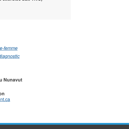
age-femme
diagnostic
du Nunavut
ion
nt.ca