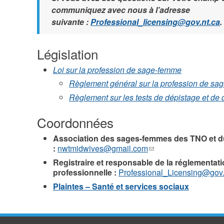
communiquez avec nous à l’adresse
suivante :
Professional_licensing@gov.nt.ca
.
Législation
Loi sur la profession de sage-femme
Règlement général sur la profession de s
Règlement sur les tests de dépistage et de 
Coordonnées
Association des sages-femmes des TNO et 
:
nwtmidwives@gmail.com
(le
lien
Registraire et responsable de la réglementat
envoie
professionnelle :
Professional_Licensing@gov.
un
Plaintes – Santé et services sociaux
courriel)