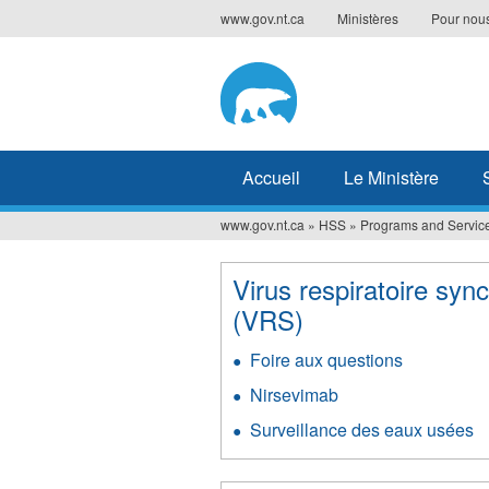
Jump
www.gov.nt.ca
Ministères
Pour nous
to
navigation
Accueil
Le Ministère
www.gov.nt.ca
»
HSS
»
Programs and Servic
Vous
êtes
Virus respiratoire sync
ici
(VRS)
Foire aux questions
Nirsevimab
Surveillance des eaux usées