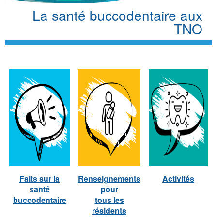
La santé buccodentaire aux
TNO
Faits sur la
Renseignements
Activités
santé
pour
buccodentaire
tous les
résidents