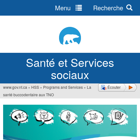
Menu
Recherche
Jump
to
navigation
Santé et Services
sociaux
www.gov.nt.ca
»
HSS
»
Programs and Services
»
La
Écouter
Vous
santé buccodentaire aux TNO
êtes
ici