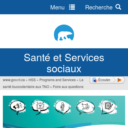
Menu
Recherche
Jump
to
navigation
Santé et Services
sociaux
www.gov.nt.ca
»
HSS
»
Programs and Services
»
La
Écouter
Vous
santé buccodentaire aux TNO
»
Foire aux questions
êtes
ici