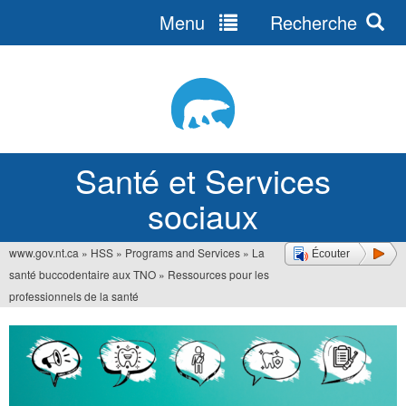
Menu
Recherche
Jump
to
navigation
Santé et Services
sociaux
www.gov.nt.ca
»
HSS
»
Programs and Services
»
La
Écouter
Vous
santé buccodentaire aux TNO
»
Ressources pour les
êtes
professionnels de la santé
ici