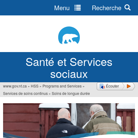
Menu
Recherche
Jump
to
navigation
Santé et Services
sociaux
www.gov.nt.ca
»
HSS
»
Programs and Services
»
Écouter
Vous
Services de soins continus
»
Soins de longue durée
êtes
ici