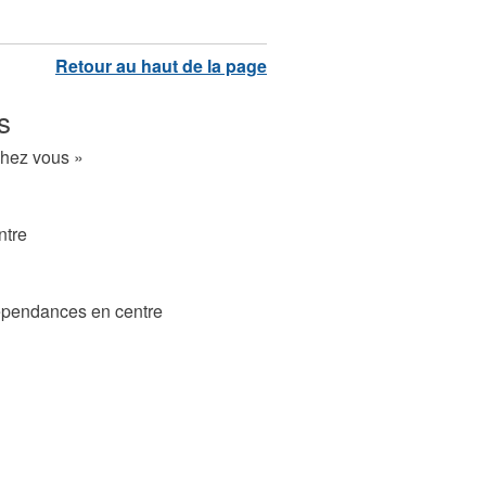
s
chez vous »
ntre
épendances en centre