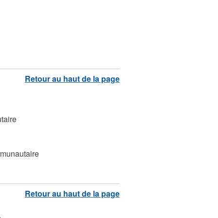
taire
mmunautaire