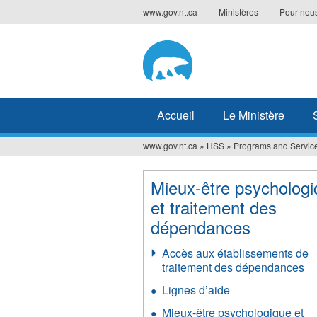
Jump
www.gov.nt.ca
Ministères
Pour nous
to
navigation
Accueil
Le Ministère
www.gov.nt.ca
»
HSS
»
Programs and Servic
Vous
êtes
Mieux-être psycholog
ici
et traitement des
dépendances
Accès aux établissements de
traitement des dépendances
Lignes d’aide
Mieux-être psychologique et