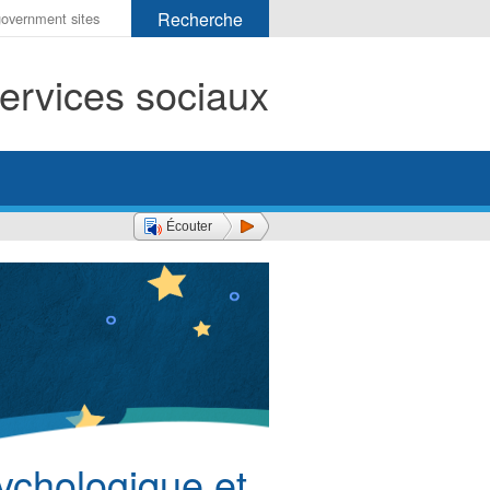
r
ervices sociaux
her
Écouter
ychologique et