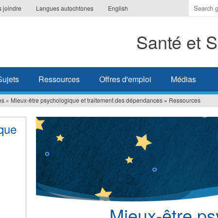
Indique
 joindre
Langues autochtones
English
les
termes
Santé et S
à
recherc
Sujets
Ressources
Offres d'emploi
Médias
es
»
Mieux-être psychologique et traitement des dépendances
»
Ressources
ique
Mieux-être ps