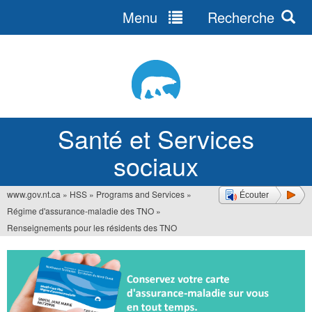
Menu
Recherche
Jump
to
navigation
Santé et Services
sociaux
www.gov.nt.ca
»
HSS
»
Programs and Services
»
Écouter
Vous
Régime d'assurance-maladie des TNO
»
êtes
Renseignements pour les résidents des TNO
ici