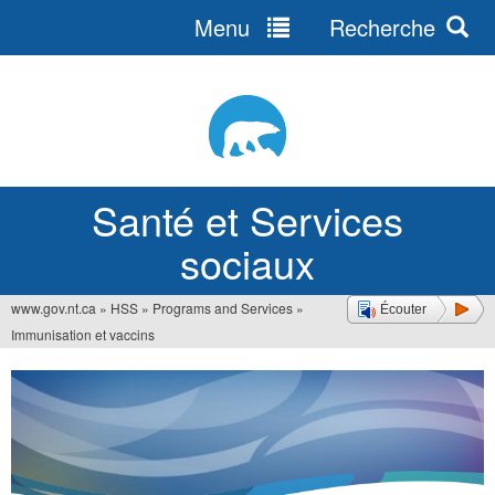
Menu
Recherche
Jump
to
navigation
Santé et Services
sociaux
www.gov.nt.ca
»
HSS
»
Programs and Services
»
Écouter
Vous
Immunisation et vaccins
êtes
ici