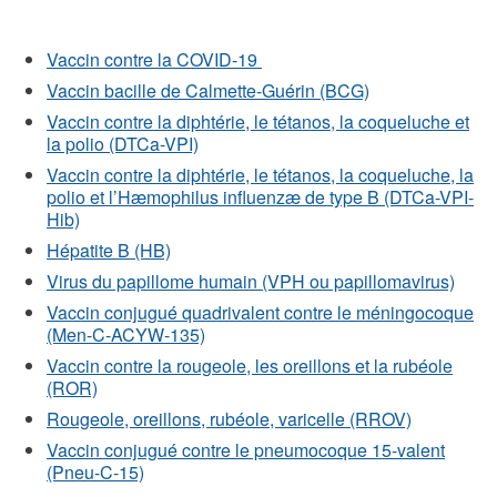
Vaccin contre la COVID-19
Vaccin bacille de Calmette-Guérin (BCG)
Vaccin contre la diphtérie, le tétanos, la coqueluche et
la polio (DTCa-VPI)
Vaccin contre la diphtérie, le tétanos, la coqueluche, la
polio et l’Hæmophilus influenzæ de type B (DTCa-VPI-
Hib)
Hépatite B (HB)
Virus du papillome humain (VPH ou papillomavirus)
Vaccin conjugué quadrivalent contre le méningocoque
(Men-C-ACYW-135)
Vaccin contre la rougeole, les oreillons et la rubéole
(ROR)
Rougeole, oreillons, rubéole, varicelle (RROV)
Vaccin conjugué contre le pneumocoque 15-valent
(Pneu-C-15)