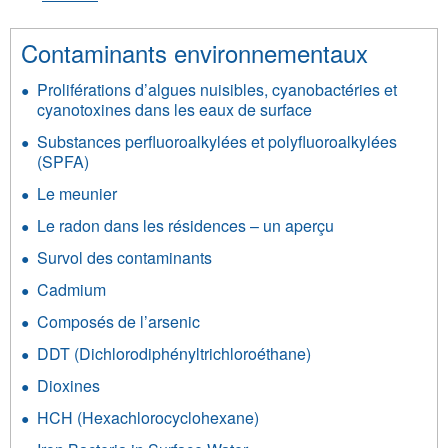
lien
est
Contaminants environnementaux
externe)
Proliférations d’algues nuisibles, cyanobactéries et
cyanotoxines dans les eaux de surface
Substances perfluoroalkylées et polyfluoroalkylées
(SPFA)
Le meunier
Le radon dans les résidences – un aperçu
Survol des contaminants
Cadmium
Composés de l’arsenic
DDT (Dichlorodiphényltrichloroéthane)
Dioxines
HCH (Hexachlorocyclohexane)