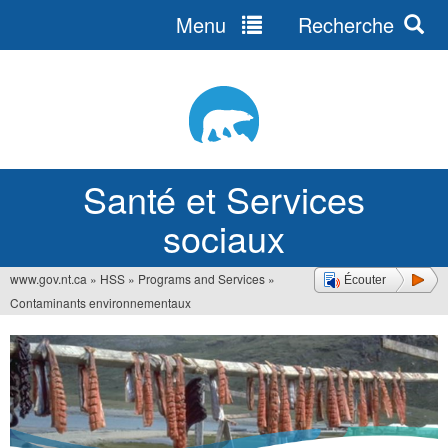
Menu
Recherche
Jump
to
navigation
Santé et Services
sociaux
www.gov.nt.ca
»
HSS
»
Programs and Services
»
Écouter
Vous
Contaminants environnementaux
êtes
ici