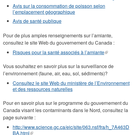
Avis sur la consommation de poisson selon
l’emplacement géographique
Avis de santé publique
Pour de plus amples renseignements sur l’amiante,
consultez le site Web du gouvernement du Canada :
Risques pour la santé associés à l’amiante
(le
lien
est
Vous souhaitez en savoir plus sur la surveillance de
externe)
l’environnement (faune, air, eau, sol, sédiments)?
Consultez le site Web du ministère de l’Environnement
et des ressources naturelles
Pour en savoir plus sur le programme du gouvernement du
Canada visant les contaminants dans le Nord, consultez la
page suivante :
http://www.science.gc.ca/eic/site/063.nsf/fra/h_7A463D
BA.html
(le