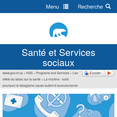
Menu
Recherche
Jump
to
navigation
Santé et Services
sociaux
www.gov.nt.ca
»
HSS
»
Programs and Services
»
Les
Écouter
Vous
effets du tabac sur la santé
»
La nicotine : voilà
êtes
pourquoi le tabagisme cause autant d’accoutumance
ici