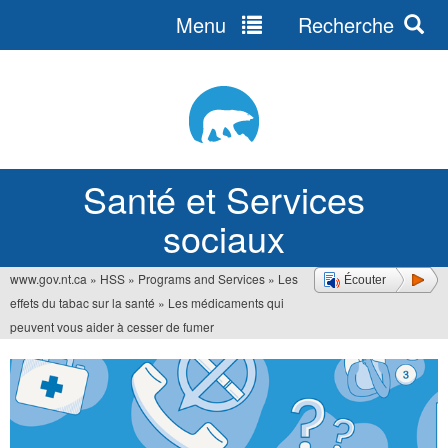
Menu
Recherche
Jump
to
navigation
Santé et Services
sociaux
www.gov.nt.ca
»
HSS
»
Programs and Services
»
Les
Écouter
Vous
effets du tabac sur la santé
»
Les médicaments qui
êtes
peuvent vous aider à cesser de fumer
ici