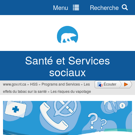
Menu
Recherche
Jump
to
navigation
Santé et Services
sociaux
www.gov.nt.ca
»
HSS
»
Programs and Services
»
Les
Écouter
Vous
effets du tabac sur la santé
»
Les risques du vapotage
êtes
ici