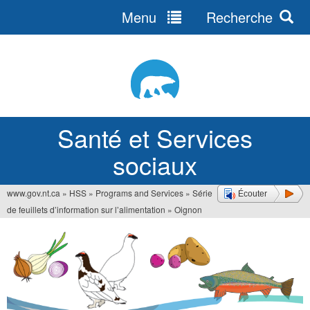
Menu
Recherche
Jump
to
navigation
Santé et Services
sociaux
www.gov.nt.ca
»
HSS
»
Programs and Services
»
Série
Écouter
Vous
de feuillets d’information sur l’alimentation
»
Oignon
êtes
ici